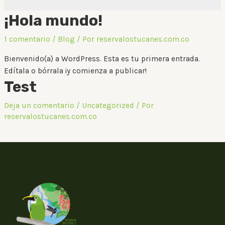
¡Hola mundo!
1 comentario
/
Blog
/ Por
reservalostucanes.com.co
Bienvenido(a) a WordPress. Esta es tu primera entrada.
Edítala o bórrala ¡y comienza a publicar!
Test
Deja un comentario
/
Uncategorized
/ Por
reservalostucanes.com.co