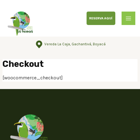
RESERVA AQUÍ
Vereda La Caja, Gachantivá, Boyacá
Checkout
[woocommerce_checkout]