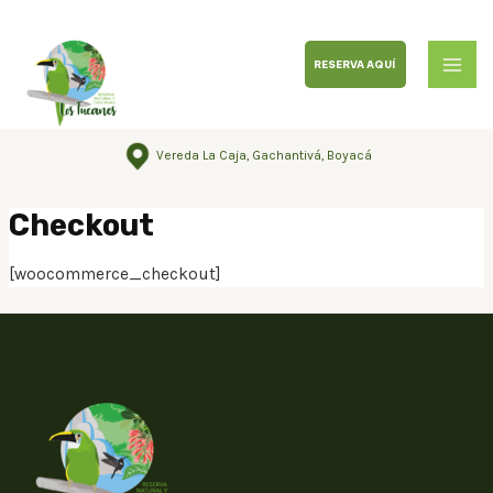
RESERVA AQUÍ
Vereda La Caja, Gachantivá, Boyacá
Checkout
[woocommerce_checkout]