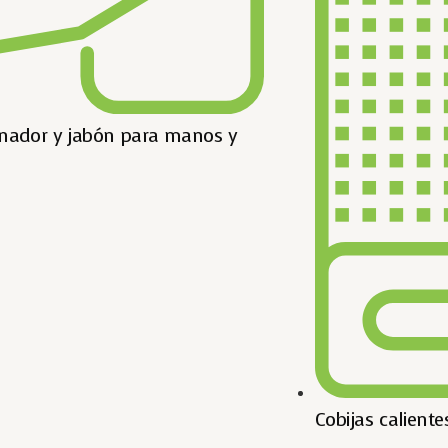
nador y jabón para manos y
Cobijas caliente