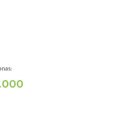
onas:
.000